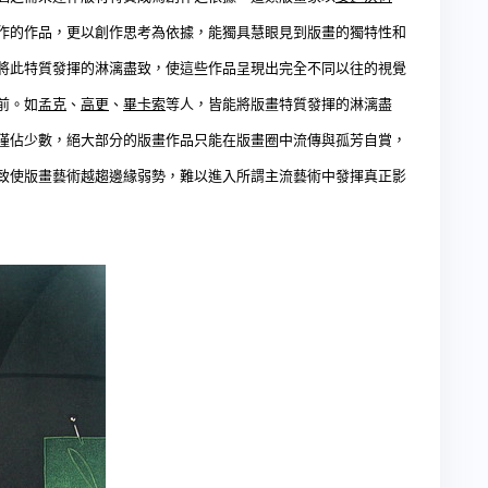
作的作品，更以創作思考為依據，能獨具慧眼見到版畫的獨特性和
將此特質發揮的淋漓盡致，使這些作品呈現出完全不同以往的視覺
前。如
孟克
、
高更
、
畢卡索
等人，皆能將版畫特質發揮的淋漓盡
僅佔少數，絕大部分的版畫作品只能在版畫圈中流傳與孤芳自賞，
致使版畫藝術越趨邊緣弱勢，難以進入所謂主流藝術中發揮真正影