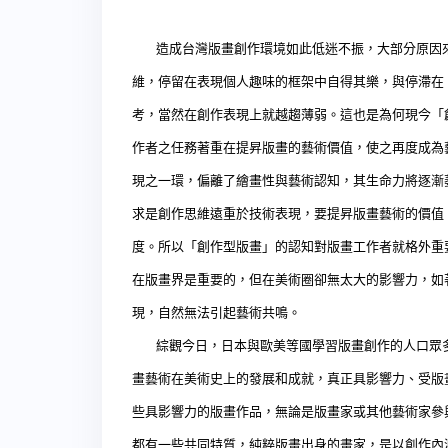
造成台灣版畫創作環境如此低迷不振，大部分原因來
維，停留在表現個人趣味的框架中自得其樂，與停滯在
考，當然在創作表現上就越趨薄弱。這也是為何現今「
作者之任務著重在提昇版畫的藝術價值，使之再度成為
現之一環，偏離了繪畫性與藝術認知，其生命力將逐漸
求是創作思維遠重於技術表現，要提昇版畫藝術的價值
度。所以「創作型版畫」的認知對版畫工作者就格外重
在版畫界是重要的，但在美術圈卻無太大的影響力，如
現，自然無法引起藝術共鳴。
綜觀今日，日本與歐美等國學習版畫創作的人口眾多
畫藝術在美術史上的發展和成就，真正具影響力、受版
些具影響力的版畫作品，無論是版畫家或其他藝術家參
都有一些共同特質，純粹版畫出身的畫家，是以創作內