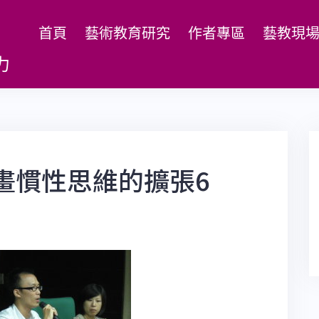
首頁
藝術教育研究
作者專區
藝教現
力
畫慣性思維的擴張6