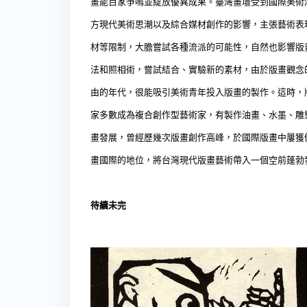
畫能百家爭鳴並綻放優異成果。臺灣畫壇受到國際美術
方現代美術思潮以及綜合媒材創作的影響，主張藝術表
材等限制，大膽嘗試各種流派的可能性，自然也影響版
法和照相術，嘗試結合、實驗新的素材，由於版畫觀念
由的年代，很能吸引美術青年投入版畫的製作。這時，
家多數成為複合創作型藝術家，有製作油畫、水墨、雕
畫發展，曾經歷幾次版畫創作高峰，於國際版畫中屢獲
畫國際的地位，將台灣現代版畫藝術帶入一個空前蓬勃
待續未完