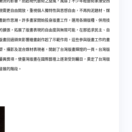
潮流的影響，刮起現代藝術之旋風，風靡了不少年輕藝術家接受西
現需更自由開放，重視個人獨特性與思想自由，不再拘泥題材、媒
畫創作思潮。許多畫家開始投身版畫工作，運用各類版種、併用技
的擴張，拓展了版畫表現的自由度與無限可能，在那追求民主、自
版畫回過頭來影響繪畫創作起了示範作用，這些參與版畫工作的畫
塑、攝影及混合媒材表現者，開創了台灣版畫輝煌的一頁。台灣版
優異獎項，使臺灣版畫在國際藝壇上逐漸受到矚目，奠定了台灣版
發展的階段。