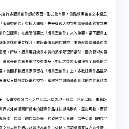
自許多版畫創作趨於表面、形式化有關，偏離繪畫語言之本體思
「版畫型創作」有極大關連，失去從較大視野對繪畫藝術的文本思
創作型版畫」在此階段要比「版畫型創作」來的重要。當下版畫工
藝術表達的重要媒介，故版畫做為創作媒材，本來就屬繪畫藝術表
萎縮。所以，版畫裏對繪畫本質的追求是理所當然，因為藝術的要
，理當是創作思考重於技術本身，如此才能將版畫提昇至藝術的高
要。也因多數版畫家停留在「版畫型創作」上，多數版畫作品雖然
著眼點只擺放於版畫的視野，當然容易忽略藝術創作的內在思維表
，版畫技術發展不乏見到高水準表現。就二十世紀以降，來看版
畫界以外美術圈所肯定的版畫作品往往鳳毛麟角、屈指可數。而這
與製作，均以「創作型版畫」的姿態受到青睞。這些受矚目的作品
涵之需來運作版材特質成為創作之依據，這類版畫家以
安迪沃荷
、