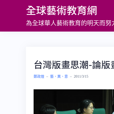
跳
全球藝術教育網
至
主
為全球華人藝術教育的明天而努
要
內
容
台灣版畫思潮-論版
鄭政煌
–
藝、異、意
–
2011/3/15