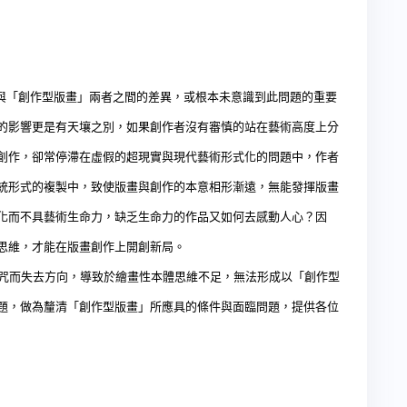
「創作型版畫」兩者之間的差異，或根本未意識到此問題的重要
的影響更是有天壤之別，如果創作者沒有審慎的站在藝術高度上分
創作，卻常停滯在虛假的超現實與現代藝術形式化的問題中，作者
統形式的複製中，致使版畫與創作的本意相形漸遠，無能發揮版畫
化而不具藝術生命力，缺乏生命力的作品又如何去感動人心？因
思維，才能在版畫創作上開創新局。
而失去方向，導致於繪畫性本體思維不足，無法形成以「創作型
題，做為釐清「創作型版畫」所應具的條件與面臨問題，提供各位