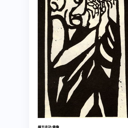
棟方志功
佛像