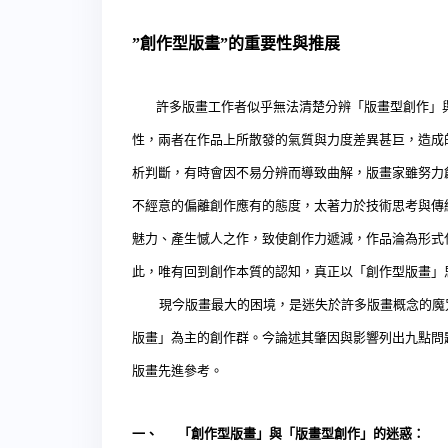
”
創作型版畫
”
的重要性與推展
許多版畫工作者似乎無法清楚分辨「版畫型創作」與
性，兩者在作品上所散發的氣質與力度差異甚巨，造成
析判斷，有時會因不易分辨而導致曲解，版畫家雖努力
不經意的偏離創作應有的態度，太著力於技術思考與傳
魅力、產生憾人之作，致使創作力遞減，作品淪為形式
此，唯有回到創作本質的認知，真正以「創作型版畫」
現今版畫最大的困境，是迷失於許多版畫概念的魔咒
版畫」為主的創作群。今論述其肇因與影響列出九點問
版畫先進參考。
一、
「創作型版畫」與「版畫型創作」的迷惑：