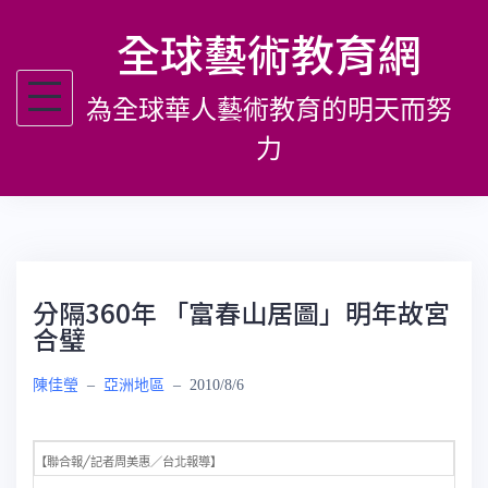
跳
全球藝術教育網
至
主
為全球華人藝術教育的明天而努
要
內
力
容
分隔360年 「富春山居圖」明年故宮
合璧
陳佳瑩
–
亞洲地區
–
2010/8/6
【聯合報
記者周美惠／台北報導】
╱