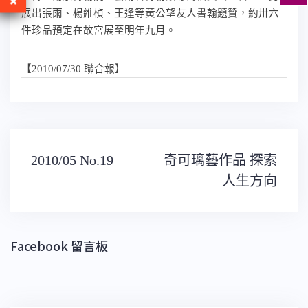
展出張雨、楊維楨、王逢等黃公望友人書翰題贊，約卅六
件珍品預定在故宮展至明年九月。
【
聯合報】
2010/07/30
文
2010/05 No.19
奇可璃藝作品 探索
章
導
人生方向
覽
Facebook 留言板