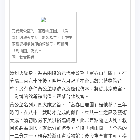
元代黃公望的「富春山居圖」（局
部）因烈火焚身，斷裂為二，圖中在
兩紙連接處鈐印的騎縫章，可證明
「剩山圖」為真。
圖／故宮提供
遭烈火紋身、裂為兩段的元代黃公望「富春山居圖」，在
分隔三百六十年後，明年六月起將在台北故宮博物院合
璧；另有多件黃公望珍跡以及歷代仿本，將從北京故宮、
上海博物館等館出借、齊聚台北故宮。
黃公望名列元四大家之首，「富春山居圖」是他花了三年
時間，在八十二歲時才完成的傑作，集其一生遊歷及藝術
大成。清初收藏家吳洪裕臨終時，此畫差點隨之火殉，救
回後裂為兩段，就此分離迄今。前段「剩山圖」占全卷的
十二分之一，現存於浙江省博物館；後段為全畫主軸，橫