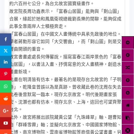
約六百卅七公分，為台北故宮國寶級畫作。
故宮院長周功鑫表示，「富春山居圖」能夠與「剩山圖」
合展，緣起於她和鳳凰衛視總裁劉長樂的閒聊，能夠促成
此事全靠兩岸人士積極奔走。
「富春山居圖」在中國文人畫傳統中具承先啟後的地位。
學者蔣勳形容它如同「大交響曲」，而「剩山圖」則是交
響曲開頭的重音。
故宮書畫處處長何傳馨說，描寫富春江兩岸景色的「富春
山居圖」，以書法入畫、抒情寫意的文人畫精神，創造水
墨畫新境。
此畫在明清皆有仿本，最著名的是現存台北故宮的「子明
卷」，乾隆皇曾誤以為是真跡。曾收藏此卷的沈周在失去
此卷後曾默寫一臨本，現存北京故宮。明代後期畫家張
宏、沈灝也都有仿本，現存北京、上海，這回也可望齊聚
台北。
此外，故宮將展出該院藏黃公望「九珠峰翠」軸、題曹知
白「群峰雪霽」軸；並擬向北京故宮、中國國家博物館、
上博、南京博物院、雲南省博物館等商借黃公望書畫。另