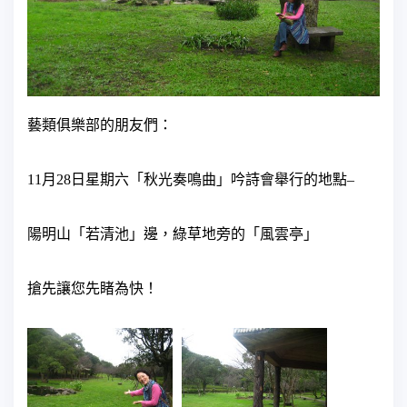
藝類俱樂部的朋友們：
11
月
28
日
星期六「秋光奏鳴曲」吟詩會舉行的地點–
陽明山「若清池」邊，綠草地旁的「風雲亭」
搶先讓您先睹為快！