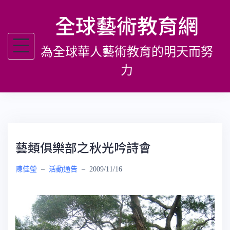
跳
全球藝術教育網
至
主
為全球華人藝術教育的明天而努
要
內
力
容
藝類俱樂部之秋光吟詩會
陳佳瑩
–
活動通告
–
2009/11/16