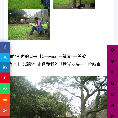
請翻開你的書冊
找一首詩
一篇文
一首歌
帶上山
越過池
走進我們的「秋光奏鳴曲」吟詩會