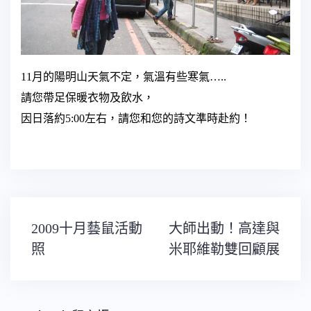
11
月的陽明山天氣不定，氣溫有些寒氣
…..
請您帶足保暖衣物及飲水，
因日落約
5:00
左右，請您和您的詩文準時赴約！
文
2009十月藝鼠活動
大師出動！高達與
章
導
照
米耶維勒雙回顧展
覽