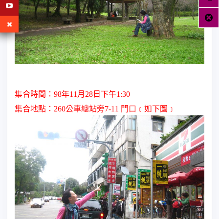
集合時間：
98
年
11
月
28
日
下午
1:30
集合地點：
260
公車總站旁
7-11
門口﹝如下圖﹞