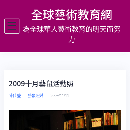
跳
全球藝術教育網
至
主
為全球華人藝術教育的明天而努
要
內
力
容
2009十月藝鼠活動照
陳佳瑩
–
藝鼠照片
–
2009/11/11