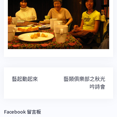
文
藝起動起來
藝類俱樂部之秋光
章
導
吟詩會
覽
Facebook 留言板