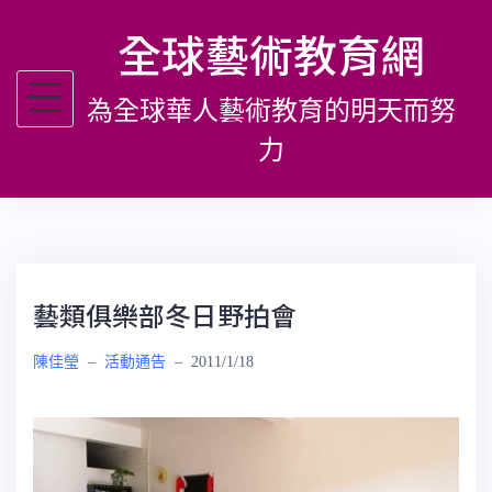
跳
全球藝術教育網
至
主
為全球華人藝術教育的明天而努
要
內
力
容
藝類俱樂部冬日野拍會
陳佳瑩
–
活動通告
–
2011/1/18