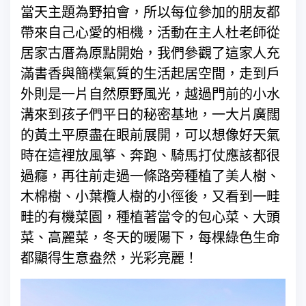
當天主題為野拍會，所以每位參加的朋友都
帶來自己心愛的相機，活動在主人杜老師從
居家古厝為原點開始，我們參觀了這家人充
滿書香與簡樸氣質的生活起居空間，走到戶
外則是一片自然原野風光，越過門前的小水
溝來到孩子們平日的秘密基地，一大片廣闊
的黃土平原盡在眼前展開，可以想像好天氣
時在這裡放風箏、奔跑、騎馬打仗應該都很
過癮，再往前走過一條路旁種植了美人樹、
木棉樹、小葉欖人樹的小徑後，又看到一畦
畦的有機菜園，種植著當令的包心菜、大頭
菜、高麗菜，冬天的暖陽下，每棵綠色生命
都顯得生意盎然，光彩亮麗！