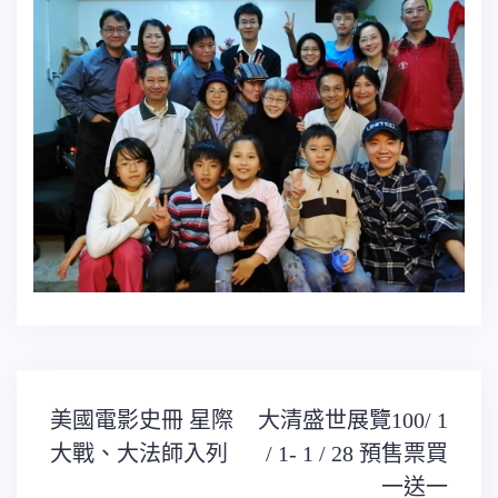
文
美國電影史冊 星際
大清盛世展覽100/ 1
章
導
大戰、大法師入列
/ 1- 1 / 28 預售票買
覽
一送一