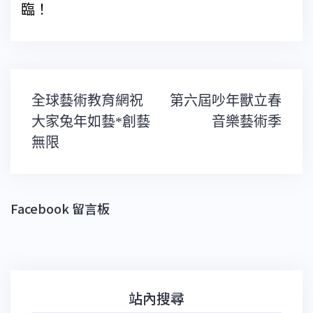
臨！
文
全球藝術教育網祝
第六屆吵年獸立春
章
導
大家兔年如藝*創藝
音樂藝術季
覽
無限
Facebook 留言板
站內搜尋