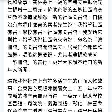
物和故事，雲林縣七十歲的老農夫蔡振明先
生捐贈十二萬元，協助家鄉的五塊社區將廢
棄教室改造成煥然一新的社區圖書館，自稱
沒有念過什麼書的蔡老先生說：我希望社區
有書，學校有書，社區有圖書館，我就給它
幫忙，希望我們社區愈來愈好！命名為「讀
冊館」的圖書館開館當天，居民們全都歡欣
鼓舞，唱歌跳舞慶祝，尤其老農捐款成就
「讀冊館」的善行，更是大家讚不絕口的新
年大新聞！
環顧我們社會上有許多活生生的正面人物故
事，台東愛心菜販陳樹菊女士，五十年來不
間斷的將辛苦賣菜所得一千萬元，捐助學校
圖書館、育幼院、弱勢團體，彰化二林喜樂
保育院志工隊長王洪綠琴女士，罹患癌症接