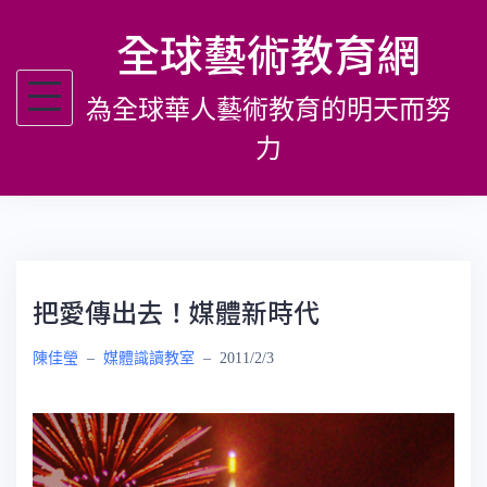
跳
全球藝術教育網
至
主
為全球華人藝術教育的明天而努
要
內
力
容
把愛傳出去！媒體新時代
陳佳瑩
–
媒體識讀教室
–
2011/2/3