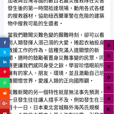
加坡與台灣等國的數百名震災搜救隊在災害
發生後的第一時間抵達現場，動用各式各樣
的搜救器材，協助紐西蘭軍警在危險的建築
物中搜救可能的生還者‧
當我們聽聞災難色變的艱難時刻，卻可以看
到人類發揮人溺己溺的大愛，捲起衣袖投身
救援工作的作為，這種充滿人道關懷的新
聞，適時的鼓勵著置身災難事變的民眾，同
時更讓我們感同身受之餘，學習珍惜眼前所
擁有的家人、朋友、環境，並且激勵自己培
養關懷世界，愛護人類的正向國際觀‧
災難新聞的另一個特性就是無法事先預測，
一旦發生往往讓人措手不及，例如發生在三
月十一日，日本東北宮城縣外海芮氏規模