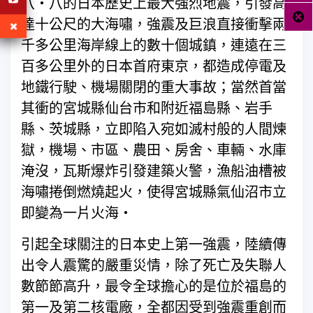
八‧八的日本歷史上最大強烈地震，引發高
達十公尺的大海嘯，強震及巨浪直接衝擊兩
千多公里海岸線上的數十個城鎮，連遠在三
百多公里外的日本首府東京，都造成停電及
地鐵行駛、機場關閉的重大事故；當然首當
其衝的宮城縣仙台市和附近福島縣、岩手
縣、茨城縣，立即陷入宛如滅村般的人間煉
獄，機場、市區、農田、房舍、車輛、水庫
淹沒，瓦斯爆炸引發建築火警，漁船油槽被
海嘯捲倒燃燒起火，使得宮城縣氣仙沼市立
即變為一片火海‧
引起全球關注的日本史上第一強震，陸續傳
出令人震驚的嚴重災情，除了死亡及失聯人
數節節高升，最令全球擔心的是位於福島的
第一及第二核電廠，全都因受到強震重創而