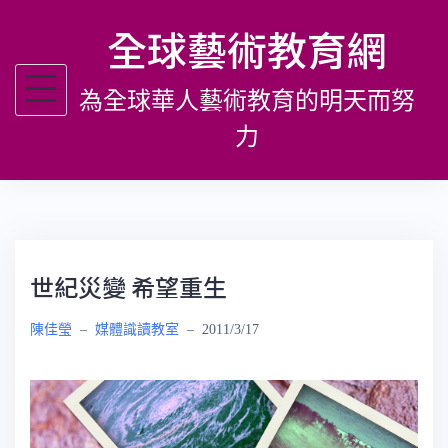
跳
全球藝術教育網
至
主
為全球華人藝術教育的明天而努
要
內
力
容
世紀災變 希望重生
陳佳瑩
–
媒體識讀教室
–
2011/3/17