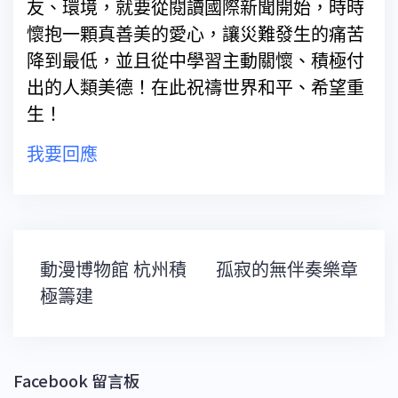
友、環境，就要從閱讀國際新聞開始，時時
懷抱一顆真善美的愛心，讓災難發生的痛苦
降到最低，並且從中學習主動關懷、積極付
出的人類美德！在此祝禱世界和平、希望重
生！
我要回應
文
動漫博物館 杭州積
孤寂的無伴奏樂章
章
導
極籌建
覽
Facebook 留言板