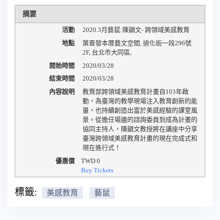
摘要
活動
2020.3月藝鼠:陳韻文- 跨領域美感教育
地點
葉晋發本厝藝文空間
,
迪化街一段296號
2F
,
台北市大同區
,
開始時間
2020/03/28
結束時間
2020/03/28
內容說明
教育部跨領域美感教育計畫自103年啟
動，為臺灣的教學現場注入教育創新的能
量，也持續創造出富於美感經驗的課室風
景。從擔任場邊的諮詢委員到成為計畫的
協同主持人，陳韻文教授將在講座中分享
臺灣跨領域美感教育計畫的現在完成式和
現在進行式！
優惠價
TWD
0
Buy Tickets
標籤:
美感教育
藝鼠