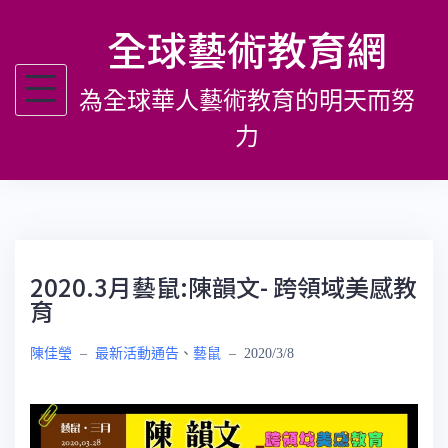
跳
全球藝術教育網
至
主
為全球華人藝術教育的明天而努
要
內
力
容
2020.3月藝鼠:陳韻文- 跨領域美感教
育
陳佳瑩
–
最新活動通告
、
藝鼠
–
2020/3/8