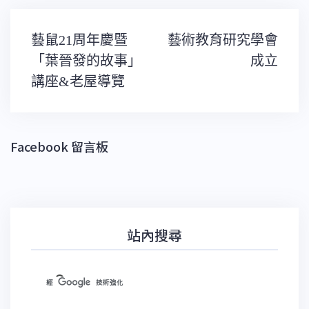
文
藝鼠21周年慶暨
藝術教育研究學會
章
導
「葉晉發的故事」
成立
覽
講座&老屋導覽
Facebook 留言板
站內搜尋