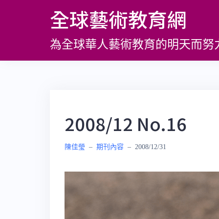
跳
全球藝術教育網
至
主
為全球華人藝術教育的明天而努
要
內
容
2008/12 No.16
陳佳瑩
–
期刊內容
–
2008/12/31