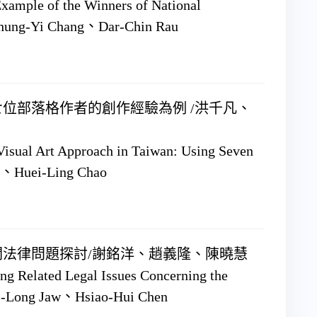
Example of the Winners of National
hung-Yi Chang、Dar-Chin Rau
位部落格作者的創作經驗為例 /洪千凡、
Visual Art Approach in Taiwan: Using Seven
ng、Huei-Ling Chao
法律問題探討/謝銘洋、趙義隆、陳曉慧
ing Related Legal Issues Concerning the
Yi-Long Jaw、Hsiao-Hui Chen