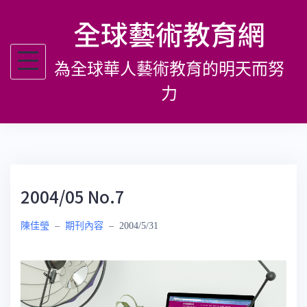
跳
全球藝術教育網
至
主
為全球華人藝術教育的明天而努
要
內
力
容
2004/05 No.7
陳佳瑩
–
期刊內容
–
2004/5/31