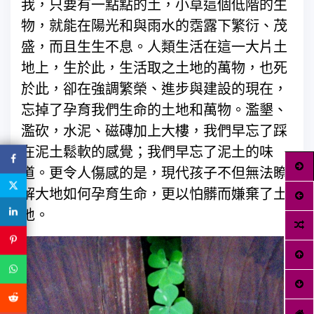
我，只要有一點點的土，小草這個低階的生
物，就能在陽光和與雨水的霑露下繁衍、茂
盛，而且生生不息。人類生活在這一大片土
地上，生於此，生活取之土地的萬物，也死
於此，卻在強調繁榮、進步與建設的現在，
忘掉了孕育我們生命的土地和萬物。濫墾、
濫砍，水泥、磁磚加上大樓，我們早忘了踩
在泥土鬆軟的感覺；我們早忘了泥土的味
道。更令人傷感的是，現代孩子不但無法瞭
解大地如何孕育生命，更以怕髒而嫌棄了土
地。