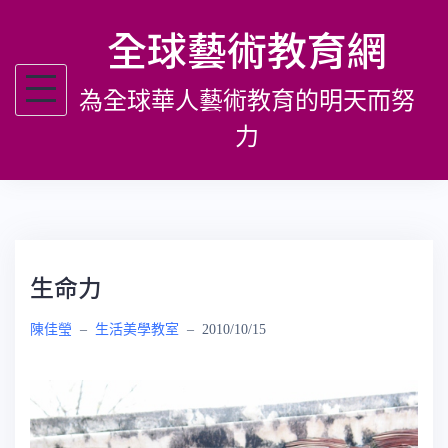
跳
全球藝術教育網
至
主
為全球華人藝術教育的明天而努
要
內
力
容
生命力
陳佳瑩
–
生活美學教室
–
2010/10/15