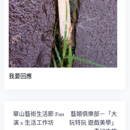
我要回應
文
華山藝術生活節 Fun
藝類俱樂部－「大
章
導
演 x 生活工作坊
玩特玩 遊戲美學」
覽