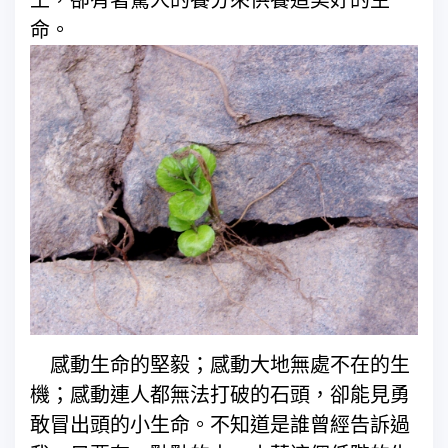
命。
感動生命的堅毅；感動大地無處不在的生
機；感動連人都無法打破的石頭，卻能見勇
敢冒出頭的小生命。不知道是誰曾經告訴過