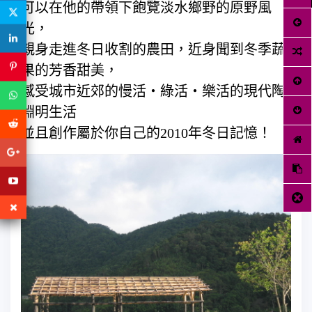
可以在他的帶領下飽覽淡水鄉野的原野風
光，
親身走進冬日收割的農田，近身聞到冬季蔬
果的芳香甜美，
感受城市近郊的慢活‧綠活‧樂活的現代陶
淵明生活
並且創作屬於你自己的2010年冬日記憶！