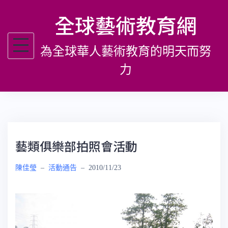
跳
全球藝術教育網
至
主
為全球華人藝術教育的明天而努
要
內
力
容
藝類俱樂部拍照會活動
陳佳瑩
–
活動通告
–
2010/11/23