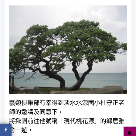
藝類俱樂部有幸得到淡水水源國小杜守正老
師的邀請及同意下，
將揪團前往他號稱「現代桃花源」的鄉居雅
舍一遊，