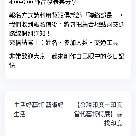
4:00-6:00 作品發表與分享
報名方式請利用藝類俱樂部「聯絡部長」，
我們收到報名信後，將會把集合地點與交通
路線個別通知！
來信請寫上：姓名‧參加人數‧交通工具
非常歡迎大家一起來創作自己眼中的冬日記
憶
文
生活好藝術 藝術好
【發現印度－印度
章
導
生活
當代藝術特展】尋
覽
找印度