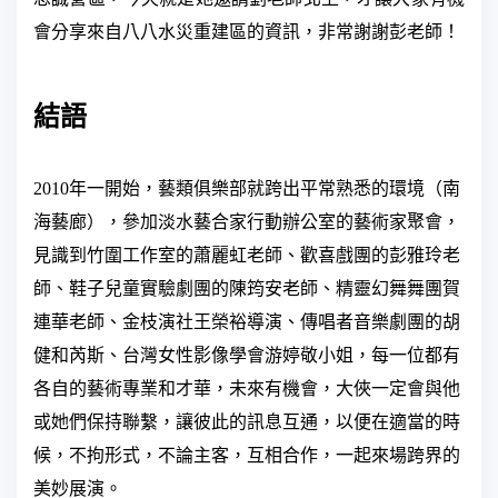
會分享來自八八水災重建區的資訊，非常謝謝彭老師！
結語
2010
年一開始，藝類俱樂部就跨出平常熟悉的環境（南
海藝廊），參加淡水藝合家行動辦公室的藝術家聚會，
見識到竹圍工作室的蕭麗虹老師、歡喜戲團的彭雅玲老
師、鞋子兒童實驗劇團的陳筠安老師、精靈幻舞舞團賀
連華老師、金枝演社王榮裕導演、傳唱者音樂劇團的胡
健和芮斯、台灣女性影像學會游婷敬小姐，每一位都有
各自的藝術專業和才華，未來有機會，大俠一定會與他
或她們保持聯繫，讓彼此的訊息互通，以便在適當的時
候，不拘形式，不論主客，互相合作，一起來場跨界的
美妙展演。