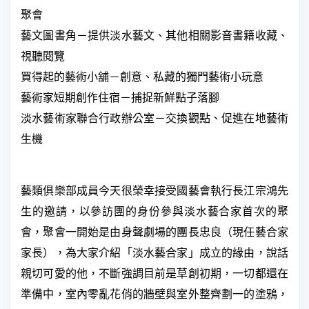
聚會
藝文圖書角－提供淡水藝文、其他相關影音書籍收藏、
視聽閱覽
買得起的藝術小舖－創意、私藏的獨門藝術小玩意
藝術家短期創作住宿－捕捉新鮮點子落腳
淡水藝術家聯合行政辦公室－交換觀點、促進在地藝術
生機
藝類俱樂部成員今天很榮幸接受國藝會執行長江宗鴻先
生的邀請，以參訪團的身份參與淡水藝合家首次的聚
會，聚會一開始是由身聲劇場的團長忠良（現任藝合家
家長），為大家介紹「淡水藝合家」成立的緣由，說話
親切可愛的他，不斷強調目前是草創初期，一切都還在
準備中，室內零亂花俏的牆壁與室外整齊劃一的塗鴉，