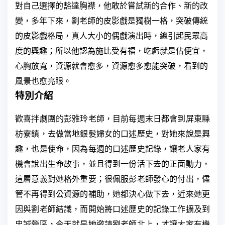
對自己選擇的豁達胸襟，他敢於嘗試新的合作、新的改
變，多年下來，劉老師的皮影戲是獨樹一格，突破傳統
的皮影戲格局，真人大小的偶戲演出時，總引起民眾高
度的興趣；所以他認為施比受有福，吃虧就是佔便宜，
心胸放寬，資源就會愈多，資源愈多愈能突破，看到的
風景也愈亮眼。
特別介紹
歡喜拌劇團的彭雅玲老師，目前每週末日都會到屏東縣
枋寮鎮，去做當地銀髮婦女的口述歷史，對她來說是興
趣，也是使命，因為每週的口述歷史記錄，讓老人家有
機會說出生命故事，並且得到一份活下去的正面動力，
這層意義對她格外重要；很佩服彭老師發心的付出，儘
管不再得到公資源的補助，她都決心做下去，近來她更
因與劉老師結識，而開始將口述歷史的記錄工作擴及到
忠誠營區，今天就是她邀請劉老師北上，才讓大家有機