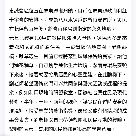
忠誠營區位置在屏東縣潮州鎮，目前在屏東縣政府和紅
十字會的安排下，成為八八水災戶的暫時安置所，災民
在此停留兩年後，將會再移居到指定的永久地點。
元旦已經有
110
戶的災民搬遷進入營區，災民大多是來
義鄉和太武鄉的原住民，由於營區佔地廣闊，老樹縱
橫，雜草叢生，目前已經將某些區域保留給民眾，讓他
們種花種草，自己動手美化生活環境；然而等環境安頓
下來後，接著就要協助居民的心靈重建，在此動機下，
劉老師希望藝術家們可以共同參與藝文活動或課程的提
案，例如利用現地的研習教室，開辦結合原住民及現代
藝術，半年、一年、兩年的課程，讓災民在暫時安身的
環境裡，接受專業的藝術指導，最後又能有個精彩的成
果發表會，劉老師以自己帶領戲團和居民互動的經驗，
樂觀的表示：當地的居民們都有很高的學習意願。