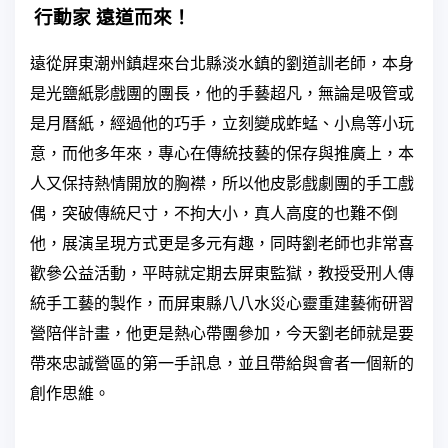
行動家
遠道而來！
遠從屏東潮州鎮趕來台北縣淡水鎮的劉道訓老師，本身
是光鹽紙影戲團的團長，他的手藝超凡，無論是吸管或
是月曆紙，經過他的巧手，立刻變成蚱蜢、小鳥等小玩
意，而他多年來，專心在傳統技藝的保存與推廣上，本
人又保持熱情開放的胸襟，所以他皮影戲劇團的手工戲
偶，突破傳統尺寸，不拘大小，真人高度的也難不倒
他，展演呈現方式更是多元有趣，同時劉老師也非常喜
歡參公益活動，平時就定期去屏東監獄，教授受刑人傳
統手工藝的製作，而屏東縣八八水災心靈重建藝術研習
營陪伴計畫，他更是熱心帶團參加，今天劉老師就是要
帶來忠誠營區的第一手訊息，並且帶給與會者一個新的
創作思維。