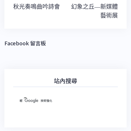
文
秋光奏鳴曲吟詩會
幻象之丘—新媒體
章
導
藝術展
覽
Facebook 留言板
站內搜尋