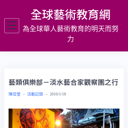
跳
全球藝術教育網
至
主
為全球華人藝術教育的明天而努
要
內
力
容
藝類俱樂部－淡水藝合家觀察團之行
陳佳瑩
–
活動記錄
–
2010/1/18