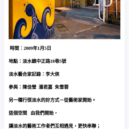
時間：
2009
年
1
月
5
日
地點：淡水鎮中正路
18
巷
5
號
淡水藝合家
記錄：李大俠
參與：陳佳瑩
潘
君嘉
朱雪蓉
另一種行徑淡水的好方式－從藝術家開始。
這個空間
由我們開始，
讓淡水的藝術工作者們互相遇見，更快串聯；