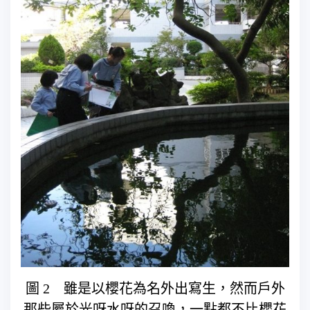
圖 2 雖是以櫻花為名外出寫生，然而戶外
那些屬於光呀水呀的召喚，一點都不比櫻花