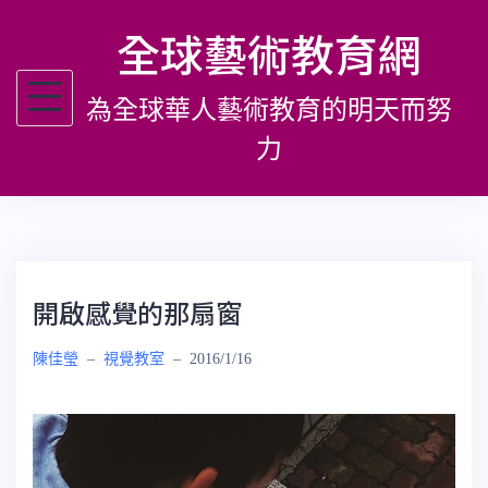
跳
全球藝術教育網
至
主
為全球華人藝術教育的明天而努
要
內
力
容
開啟感覺的那扇窗
陳佳瑩
–
視覺教室
–
2016/1/16