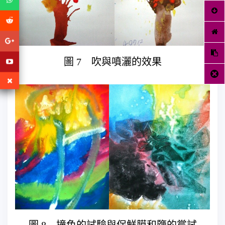
圖 7 吹與噴灑的效果