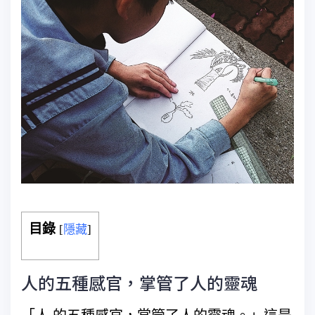
目錄
[
隱藏
]
人的五種感官，掌管了人的靈魂