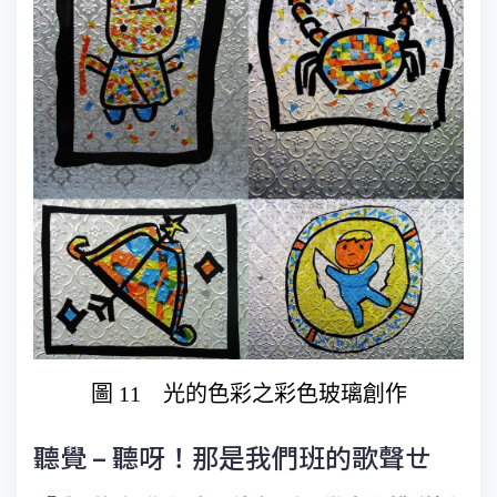
圖 11 光的色彩之彩色玻璃創作
聽覺 – 聽呀！那是我們班的歌聲ㄝ