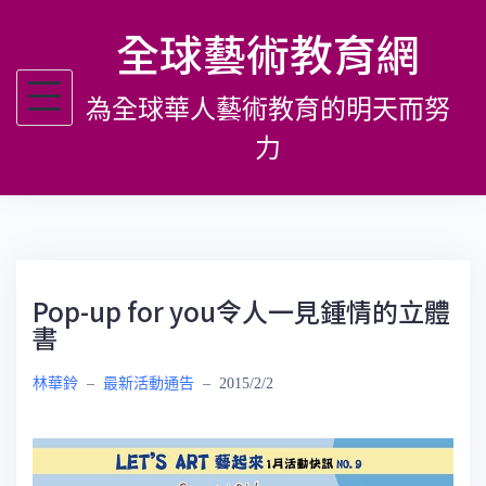
跳
全球藝術教育網
至
主
為全球華人藝術教育的明天而努
要
內
力
容
Pop-up for you令人一見鍾情的立體
書
林華鈴
–
最新活動通告
–
2015/2/2