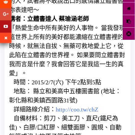
的人，試著將不敢說出口的感情讓立體書替
你表達吧～
講者：立體書達人 蔡瑜涵老師
「熱愛生命中所有美好的人事物。 當我發現
這世界上所有的美好都能濃縮在立體書裡的
時候，就無法自拔、無藥可救地愛上它，從
此陷在立體書的世界裡。 如果要問立體書對
我而言是什麼？我會回答它是我這一生的真
愛」。
時間：2015/2/7(六) 下午2點到5點
地點： 縣立和美高中五樓圖書館 (地址：
彰化縣和美鎮西園路31號)
詳細路線介紹：
http://coo.tw/chZ
自備材料：剪刀、美工刀、直尺(鐵尺為
佳)、白膠/口紅膠、細雙面膠、圓規、自動